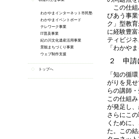
この仕組
わかやまインターネット市民塾
びあう事業
わかやまイベントボード
ク」型教育
テレワーク事業
に経験豊富
IT普及事業
ティビジネ
紀の川文化遺産活用事業
「わかやま
景観まちづくり事業
ウェブ制作支援
２ 申請
◇
トップへ
「知の循環
がりを見せ
らの講師・
この仕組み
が発足し、
さらにこの
くために、
た。この結
ターネット