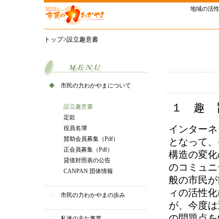
地域の活
トップ
>設立趣意書
◆
市民の力わかやまについて
１ 趣 
設立趣意書
定款
インターネ
役員名簿
賛助会員募集（Pdf）
となって、
正会員募集（Pdf）
構造の変化
貸借対照表の公告
のコミュニ
CANPAN 団体情報
般の市民が
ィの活性化
◇
市民の力わかやまの歩み
が、今度は
の問題点を
◇
私達の主な事業